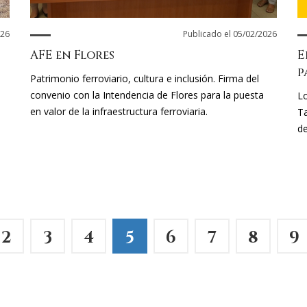
026
Publicado el 05/02/2026
AFE en Flores
E
p
Patrimonio ferroviario, cultura e inclusión. Firma del
convenio con la Intendencia de Flores para la puesta
Lo
en valor de la infraestructura ferroviaria.
Ta
de
2
3
4
5
6
7
8
9